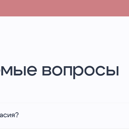
емые вопросы
Когда наблюдаются серьёзные
ласия?
безопасности, возможна орга
в соответствии с законодател