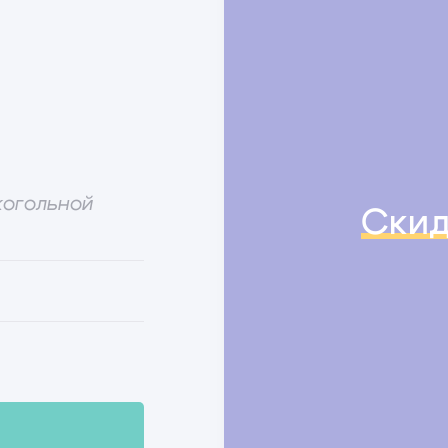
когольной
Скид