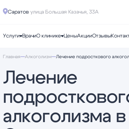
Саратов
улица Большая Казачья, 33А
Услуги
Врачи
О клинике
Цены
Акции
Отзывы
Контак
Главная
Алкоголизм
Лечение подросткового алкого
Лечение
подростковог
алкоголизма в