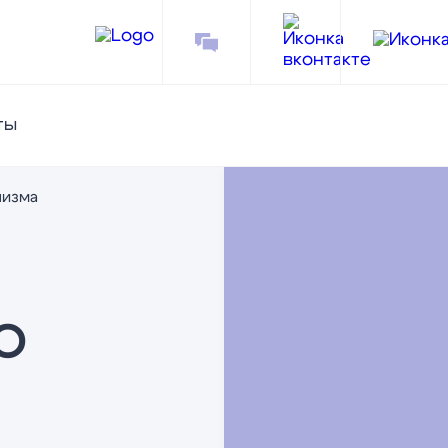
ты
лизма
о