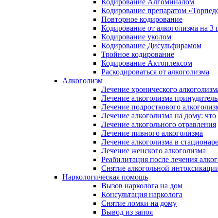
Кодирование Алгоминалом
Кодирование препаратом «Торпед
Повторное кодирование
Кодирование от алкоголизма на 3 
Кодирование уколом
Кодирование Дисульфирамом
Тройное кодирование
Кодирование Актоплексом
Раскодироваться от алкоголизма
Алкоголизм
Лечение хронического алкоголизм
Лечение алкоголизма принудител
Лечение подросткового алкоголиз
Лечение алкоголизма на дому: что
Лечение алкогольного отравления
Лечение пивного алкоголизма
Лечение алкоголизма в стационар
Лечение женского алкоголизма
Реабилитация после лечения алко
Снятие алкогольной интоксикаци
Наркологическая помощь
Вызов нарколога на дом
Консультация нарколога
Снятие ломки на дому
Вывод из запоя