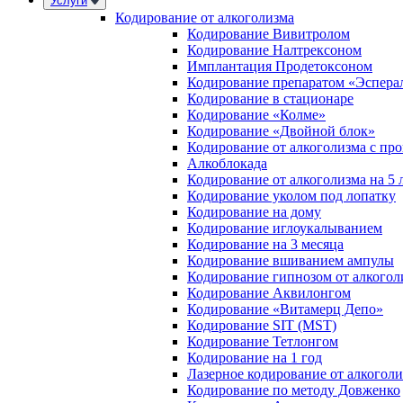
Услуги
Кодирование от алкоголизма
Кодирование Вивитролом
Кодирование Налтрексоном
Имплантация Продетоксоном
Кодирование препаратом «Эспера
Кодирование в стационаре
Кодирование «Колме»
Кодирование «Двойной блок»
Кодирование от алкоголизма с пр
Алкоблокада
Кодирование от алкоголизма на 5 
Кодирование уколом под лопатку
Кодирование на дому
Кодирование иглоукалыванием
Кодирование на 3 месяца
Кодирование вшиванием ампулы
Кодирование гипнозом от алкогол
Кодирование Аквилонгом
Кодирование «Витамерц Депо»
Кодирование SIT (MST)
Кодирование Тетлонгом
Кодирование на 1 год
Лазерное кодирование от алкогол
Кодирование по методу Довженко