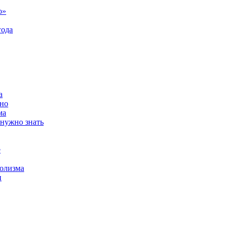
о»
года
а
ьно
ма
 нужно знать
е
голизма
и