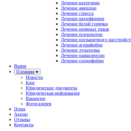
Лечение кататонии
Лечение аменции
Лечение стресса
Лечение шизофрении
Лечение белой горячки
Лечение нервных тиков
Лечение психопатии
Лечение пограничного расстройст
Лечение агорафобии
Лечение лунатизма
Лечение нарколепсии
Лечение социофобии
Врачи
О клинике
Новости
Блог
Юридические документы
Юридическая информация
Вакансии
Фотогалерея
Цены
Акции
Отзывы
Контакты