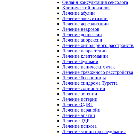
Онлайн консультация сексолога
Клинический психолог
Лечение абулии
Лечение алекситимии
Лечение дереализации
Лечение неврозов
Лечение депрессии
Лечение анорексии
Лечение биполярного расстройств
Лечение неврастении
Лечение клептомании
Лечение булимии
Лечение панических атак
Лечение тревожного расстройства
Лечение бессонницы
Лечение синдрома Туретта
Лечение социопатии
Лечение астении
Лечение истерии
Лечение СДВГ
Лечение паранойи
Лечение апатии
Лечение ТДР
Лечение психоза
Лечение мании преследования