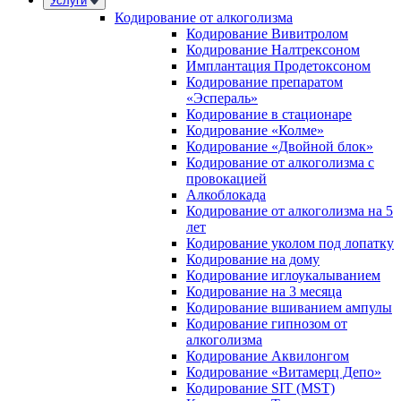
Услуги
Кодирование от алкоголизма
Кодирование Вивитролом
Кодирование Налтрексоном
Имплантация Продетоксоном
Кодирование препаратом
«Эспераль»
Кодирование в стационаре
Кодирование «Колме»
Кодирование «Двойной блок»
Кодирование от алкоголизма с
провокацией
Алкоблокада
Кодирование от алкоголизма на 5
лет
Кодирование уколом под лопатку
Кодирование на дому
Кодирование иглоукалыванием
Кодирование на 3 месяца
Кодирование вшиванием ампулы
Кодирование гипнозом от
алкоголизма
Кодирование Аквилонгом
Кодирование «Витамерц Депо»
Кодирование SIT (MST)