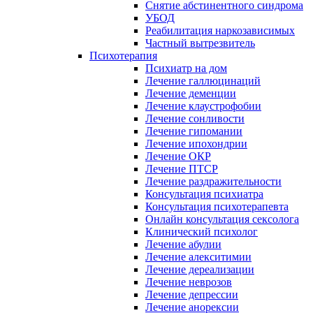
Снятие абстинентного синдрома
УБОД
Реабилитация наркозависимых
Частный вытрезвитель
Психотерапия
Психиатр на дом
Лечение галлюцинаций
Лечение деменции
Лечение клаустрофобии
Лечение сонливости
Лечение гипомании
Лечение ипохондрии
Лечение ОКР
Лечение ПТСР
Лечение раздражительности
Консультация психиатра
Консультация психотерапевта
Онлайн консультация сексолога
Клинический психолог
Лечение абулии
Лечение алекситимии
Лечение дереализации
Лечение неврозов
Лечение депрессии
Лечение анорексии