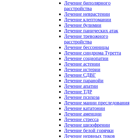
Лечение биполярного
расстройства
Лечение неврастении
Лечение клептомании
Лечение булимии
Лечение панических атак
Лечение тревожного
расстройства
Лечение бессонницы
Лечение синдрома Туретта
Лечение социопатии
Лечение астении
Лечение истерии
Лечение СДВГ
Лечение паранойи
Лечение апатии
Лечение ТДР
Лечение психоза
Лечение мании преследования
Лечение кататонии
Лечение аменции
Лечение стресса
Лечение шизофрении
Лечение белой горячки
Лечение нервных тиков