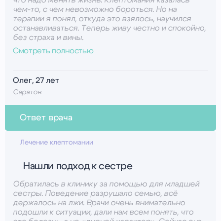
что надо менять жизнь. Клептомания казалась
чем-то, с чем невозможно бороться. Но на
терапии я понял, откуда это взялось, научился
останавливаться. Теперь живу честно и спокойно,
без страха и вины.
Смотреть полностью
Олег, 27 лет
Саратов
Ответ врача
Психолог-Плотникова Наталья Антоновна
Лечение клептомании
Олег, спасибо вам за смелость и доверие. Вы
Нашли подход к сестре
прошли трудный путь и заслужили новую,
свободную жизнь!
Обратилась в клинику за помощью для младшей
сестры. Поведение разрушало семью, всё
держалось на лжи. Врачи очень внимательно
подошли к ситуации, дали нам всем понять, что