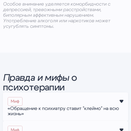
Особое внимание уделяется коморбидности с
депрессией, тревожными расстройствами,
биполярным аффективным нарушением.
Употребление алкоголя или наркотиков может
усугублять симптомы.
Правда и мифы
о
психотерапии
Миф
«Обращение к психиатру ставит "клеймо" на всю
жизнь»
Правда
Конфиденциальность. Визит к психиатру защищен
Миф