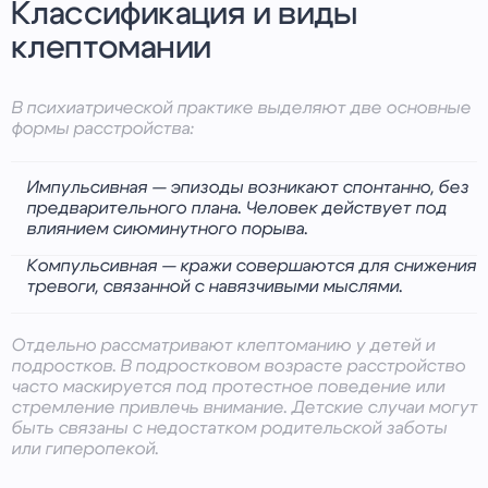
устаревших препаратов (например,
Классификация и виды
галоперидола), что сейчас редкость.
клептомании
В психиатрической практике выделяют две основные
формы расстройства:
Импульсивная — эпизоды возникают спонтанно, без
предварительного плана. Человек действует под
влиянием сиюминутного порыва.
Компульсивная — кражи совершаются для снижения
тревоги, связанной с навязчивыми мыслями.
Отдельно рассматривают клептоманию у детей и
подростков. В подростковом возрасте расстройство
часто маскируется под протестное поведение или
стремление привлечь внимание. Детские случаи могут
быть связаны с недостатком родительской заботы
или гиперопекой.