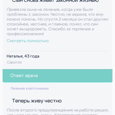
Сын снова живёт законной жизнью
отзыв. Очень рады, что вы справляетесь — вы
проделали большую работу!
Привезла сына на лечение, когда уже были
проблемы с законом. Честно, не верила, что ему
можно помочь. Но спустя 2 месяца он стал другим:
спокойнее, честнее, и главное, понял, что сам
хочет выздороветь. Спасибо за терпение и
профессионализм!
Смотреть полностью
Наталья, 43 года
Саратов
Ответ врача
Психолог-Плотникова Наталья Антоновна
Лечение клептомании
Наталья, благодарим вас за отзыв! Поддержка
Теперь живу честно
родных — это огромная часть выздоровления.
Ваш сын на правильном пути!
После второго предупреждения на работе решил,