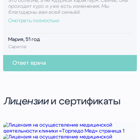
это болезнь, а не «дурной характер». Сейчас она
проходит курс и уже есть изменения. Мы
благодарны вам всей семьёй.
Смотреть полностью
Мария, 51 год
Саратов
Ответ врача
Психиатр-нарколог Попов Андрей
Евгеньевич
Мария, спасибо вам за отзыв! Ваша забота и
участие — важнейшая часть терапии. Мы рядом и
Лицензии
и сертификаты
продолжим помогать.