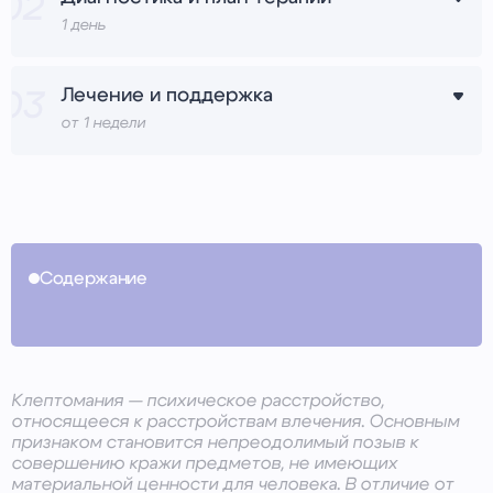
Бесплатная консультация по телефону
1 день
Врач проводит очную консультацию, изучает
Предварительная оценка состояния
жалобы и историю заболевания, оценивает текущее
Лечение и поддержка
состояние
Запись на приём в удобное время
от 1 недели
Приём у психиатра или психотерапевта
Пациент получает поддержку между визитами, а
врач отслеживает прогресс и корректирует схему
лечения
Сбор анамнеза и жалоб
Диагностические тесты и обследования
Назначение лекарств
Содержание
Составление плана терапии
Сеансы психотерапии
Поддержка между приёмами
Профилактика рецидивов
Клептомания — психическое расстройство,
относящееся к расстройствам влечения. Основным
признаком становится непреодолимый позыв к
совершению кражи предметов, не имеющих
материальной ценности для человека. В отличие от