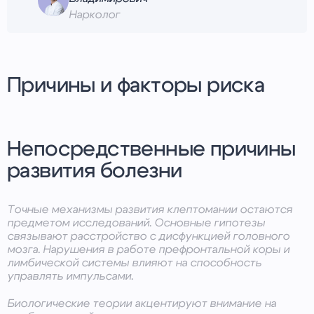
Нарколог
Причины и факторы риска
Непосредственные причины
развития болезни
Точные механизмы развития клептомании остаются
предметом исследований. Основные гипотезы
связывают расстройство с дисфункцией головного
мозга. Нарушения в работе префронтальной коры и
лимбической системы влияют на способность
управлять импульсами.
Биологические теории акцентируют внимание на