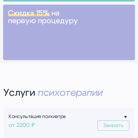
Скидка 15%
на
первую процедуру
15%
Услуги
психотерапии
Консультация психиатра
Оценка психоэмоционального состояния,
от 2200 ₽
Заказать
помощь при зависимостях, тревожности,
депрессии и нарушениях сна. Подбор терапии