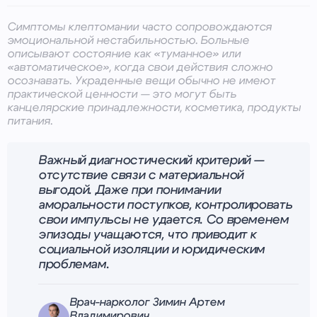
Симптомы клептомании часто сопровождаются
эмоциональной нестабильностью. Больные
описывают состояние как «туманное» или
«автоматическое», когда свои действия сложно
осознавать. Украденные вещи обычно не имеют
практической ценности — это могут быть
канцелярские принадлежности, косметика, продукты
питания.
Важный диагностический критерий —
отсутствие связи с материальной
выгодой. Даже при понимании
аморальности поступков, контролировать
свои импульсы не удается. Со временем
эпизоды учащаются, что приводит к
социальной изоляции и юридическим
проблемам.
Врач-нарколог Зимин Артем
Владимирович