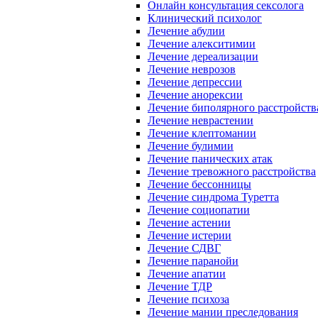
Онлайн консультация сексолога
Клинический психолог
Лечение абулии
Лечение алекситимии
Лечение дереализации
Лечение неврозов
Лечение депрессии
Лечение анорексии
Лечение биполярного расстройств
Лечение неврастении
Лечение клептомании
Лечение булимии
Лечение панических атак
Лечение тревожного расстройства
Лечение бессонницы
Лечение синдрома Туретта
Лечение социопатии
Лечение астении
Лечение истерии
Лечение СДВГ
Лечение паранойи
Лечение апатии
Лечение ТДР
Лечение психоза
Лечение мании преследования