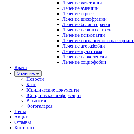
Лечение кататонии
Лечение аменции
Лечение стресса
Лечение шизофрении
Лечение белой горячки
Лечение нервных тиков
Лечение психопатии
Лечение пограничного расстройст
Лечение агорафобии
Лечение лунатизма
Лечение нарколепсии
Лечение социофобии
Врачи
О клинике
Новости
Блог
Юридические документы
Юридическая информация
Вакансии
Фотогалерея
Цены
Акции
Отзывы
Контакты