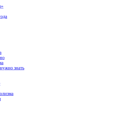
о»
года
а
ьно
ма
 нужно знать
е
голизма
и