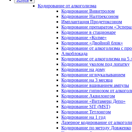
Услуги
Кодирование от алкоголизма
Кодирование Вивитролом
Кодирование Налтрексоном
Имплантация Продетоксоном
Кодирование препаратом «Эспера
Кодирование в стационаре
Кодирование «Колме»
Кодирование «Двойной блок»
Кодирование от алкоголизма с пр
Алкоблокада
Кодирование от алкоголизма на 5 
Кодирование уколом под лопатку
Кодирование на дому
Кодирование иглоукалыванием
Кодирование на 3 месяца
Кодирование вшиванием ампулы
Кодирование гипнозом от алкогол
Кодирование Аквилонгом
Кодирование «Витамерц Депо»
Кодирование SIT (MST)
Кодирование Тетлонгом
Кодирование на 1 год
Лазерное кодирование от алкогол
Кодирование по методу Довженко