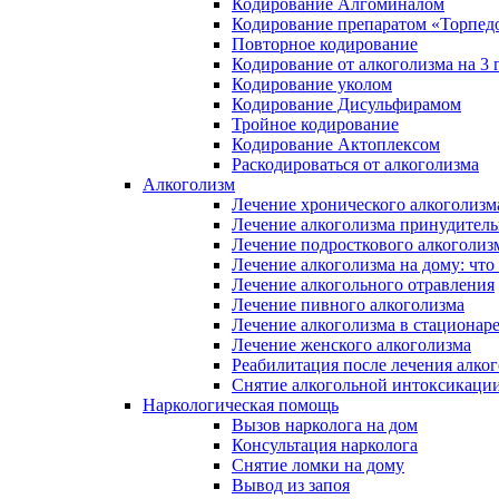
Кодирование Алгоминалом
Кодирование препаратом «Торпед
Повторное кодирование
Кодирование от алкоголизма на 3 
Кодирование уколом
Кодирование Дисульфирамом
Тройное кодирование
Кодирование Актоплексом
Раскодироваться от алкоголизма
Алкоголизм
Лечение хронического алкоголизм
Лечение алкоголизма принудител
Лечение подросткового алкоголиз
Лечение алкоголизма на дому: что
Лечение алкогольного отравления
Лечение пивного алкоголизма
Лечение алкоголизма в стационар
Лечение женского алкоголизма
Реабилитация после лечения алко
Снятие алкогольной интоксикаци
Наркологическая помощь
Вызов нарколога на дом
Консультация нарколога
Снятие ломки на дому
Вывод из запоя